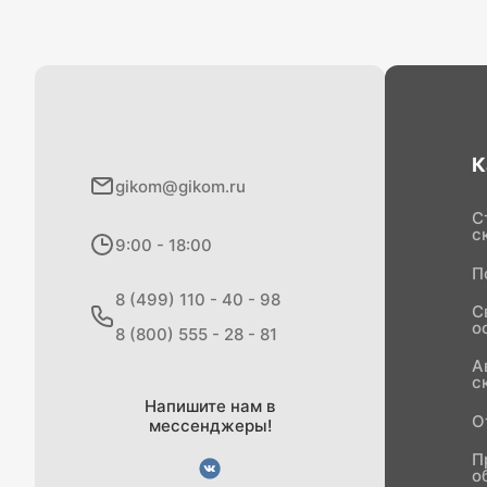
К
gikom@gikom.ru
С
с
9:00 - 18:00
П
8 (499) 110 - 40 - 98
С
о
8 (800) 555 - 28 - 81
А
с
Напишите нам в
О
мессенджеры!
П
о