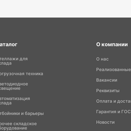
аталог
О компании
теллажи для
О нас
клада
Реализованные
огрузочная техника
Вакансии
ветодиодное
свещение
Реквизиты
втоматизация
Оплата и доста
клада
Гарантия и ГО
тбойники и барьеры
Новости
рочее складское
борудование